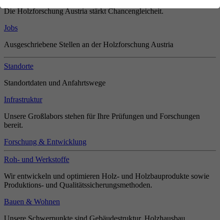
Die Holzforschung Austria stärkt Chancengleicheit.
Jobs
Ausgeschriebene Stellen an der Holzforschung Austria
Standorte
Standortdaten und Anfahrtswege
Infrastruktur
Unsere Großlabors stehen für Ihre Prüfungen und Forschungen
bereit.
Forschung & Entwicklung
Roh- und Werkstoffe
Wir entwickeln und optimieren Holz- und Holzbauprodukte sowie
Produktions- und Qualitätssicherungsmethoden.
Bauen & Wohnen
Unsere Schwerpunkte sind Gebäudestruktur, Holzhausbau,