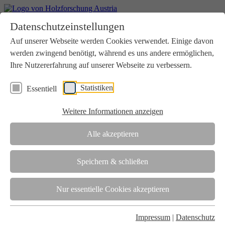
Home
Datenschutzeinstellungen
Aktuelles
Seminare
Auf unserer Webseite werden Cookies verwendet. Einige davon
Downloads
werden zwingend benötigt, während es uns andere ermöglichen,
Kontakt
Login
Ihre Nutzererfahrung auf unserer Webseite zu verbessern.
Über uns
Statistiken
Essentiell
Verein
Wir unterstützen die Interessen der Holzbranche in enger
Weitere Informationen anzeigen
Zusammenarbeit mit Wissenschaft und Wirtschaft.
Akkreditierung
Alle akzeptieren
Die Holzforschung Austria ist akkreditierte Prüf-, Inspektions- und
Zertifizierungsstelle.
Speichern & schließen
Team
Nur essentielle Cookies akzeptieren
Unsere gesamte Kompetenz ist in unseren Mitarbeiter:innen
gebündelt
Impressum
|
Datenschutz
Karriere und Gleichstellung