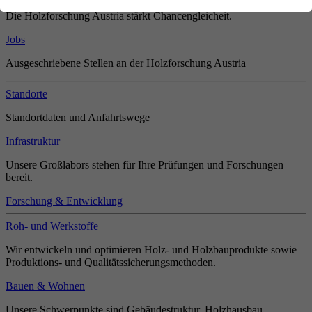
Die Holzforschung Austria stärkt Chancengleicheit.
Jobs
Ausgeschriebene Stellen an der Holzforschung Austria
Standorte
Standortdaten und Anfahrtswege
Infrastruktur
Unsere Großlabors stehen für Ihre Prüfungen und Forschungen
bereit.
Forschung & Entwicklung
Roh- und Werkstoffe
Wir entwickeln und optimieren Holz- und Holzbauprodukte sowie
Produktions- und Qualitätssicherungsmethoden.
Bauen & Wohnen
Unsere Schwerpunkte sind Gebäudestruktur, Holzhausbau,