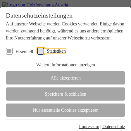
Home
Datenschutzeinstellungen
Aktuelles
Seminare
Auf unserer Webseite werden Cookies verwendet. Einige davon
Downloads
werden zwingend benötigt, während es uns andere ermöglichen,
Kontakt
Login
Ihre Nutzererfahrung auf unserer Webseite zu verbessern.
Über uns
Statistiken
Essentiell
Verein
Wir unterstützen die Interessen der Holzbranche in enger
Weitere Informationen anzeigen
Zusammenarbeit mit Wissenschaft und Wirtschaft.
Akkreditierung
Alle akzeptieren
Die Holzforschung Austria ist akkreditierte Prüf-, Inspektions- und
Zertifizierungsstelle.
Speichern & schließen
Team
Nur essentielle Cookies akzeptieren
Unsere gesamte Kompetenz ist in unseren Mitarbeiter:innen
gebündelt
Impressum
|
Datenschutz
Karriere und Gleichstellung