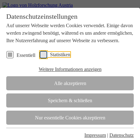
Home
Datenschutzeinstellungen
Aktuelles
Seminare
Auf unserer Webseite werden Cookies verwendet. Einige davon
Downloads
werden zwingend benötigt, während es uns andere ermöglichen,
Kontakt
Login
Ihre Nutzererfahrung auf unserer Webseite zu verbessern.
Über uns
Statistiken
Essentiell
Verein
Wir unterstützen die Interessen der Holzbranche in enger
Weitere Informationen anzeigen
Zusammenarbeit mit Wissenschaft und Wirtschaft.
Akkreditierung
Alle akzeptieren
Die Holzforschung Austria ist akkreditierte Prüf-, Inspektions- und
Zertifizierungsstelle.
Speichern & schließen
Team
Nur essentielle Cookies akzeptieren
Unsere gesamte Kompetenz ist in unseren Mitarbeiter:innen
gebündelt
Impressum
|
Datenschutz
Karriere und Gleichstellung