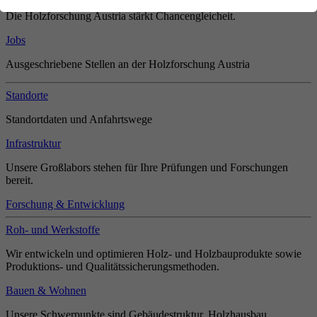
Die Holzforschung Austria stärkt Chancengleicheit.
Jobs
Ausgeschriebene Stellen an der Holzforschung Austria
Standorte
Standortdaten und Anfahrtswege
Infrastruktur
Unsere Großlabors stehen für Ihre Prüfungen und Forschungen
bereit.
Forschung & Entwicklung
Roh- und Werkstoffe
Wir entwickeln und optimieren Holz- und Holzbauprodukte sowie
Produktions- und Qualitätssicherungsmethoden.
Bauen & Wohnen
Unsere Schwerpunkte sind Gebäudestruktur, Holzhausbau,