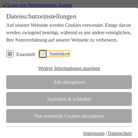
Home
Datenschutzeinstellungen
Aktuelles
Seminare
Auf unserer Webseite werden Cookies verwendet. Einige davon
Downloads
werden zwingend benötigt, während es uns andere ermöglichen,
Kontakt
Login
Ihre Nutzererfahrung auf unserer Webseite zu verbessern.
Über uns
Statistiken
Essentiell
Verein
Wir unterstützen die Interessen der Holzbranche in enger
Weitere Informationen anzeigen
Zusammenarbeit mit Wissenschaft und Wirtschaft.
Akkreditierung
Alle akzeptieren
Die Holzforschung Austria ist akkreditierte Prüf-, Inspektions- und
Zertifizierungsstelle.
Speichern & schließen
Team
Nur essentielle Cookies akzeptieren
Unsere gesamte Kompetenz ist in unseren Mitarbeiter:innen
gebündelt
Impressum
|
Datenschutz
Karriere und Gleichstellung