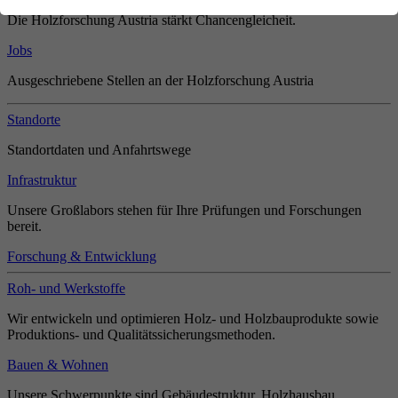
Die Holzforschung Austria stärkt Chancengleicheit.
Jobs
Ausgeschriebene Stellen an der Holzforschung Austria
Standorte
Standortdaten und Anfahrtswege
Infrastruktur
Unsere Großlabors stehen für Ihre Prüfungen und Forschungen
bereit.
Forschung & Entwicklung
Roh- und Werkstoffe
Wir entwickeln und optimieren Holz- und Holzbauprodukte sowie
Produktions- und Qualitätssicherungsmethoden.
Bauen & Wohnen
Unsere Schwerpunkte sind Gebäudestruktur, Holzhausbau,