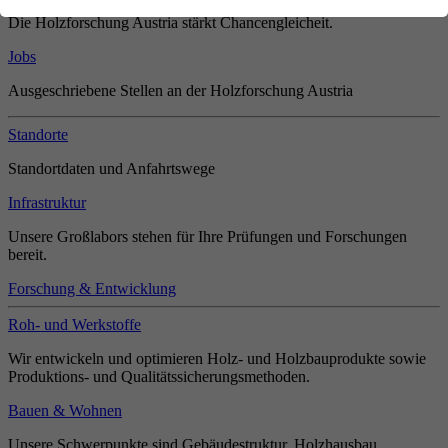
Die Holzforschung Austria stärkt Chancengleicheit.
Jobs
Ausgeschriebene Stellen an der Holzforschung Austria
Standorte
Standortdaten und Anfahrtswege
Infrastruktur
Unsere Großlabors stehen für Ihre Prüfungen und Forschungen
bereit.
Forschung & Entwicklung
Roh- und Werkstoffe
Wir entwickeln und optimieren Holz- und Holzbauprodukte sowie
Produktions- und Qualitätssicherungsmethoden.
Bauen & Wohnen
Unsere Schwerpunkte sind Gebäudestruktur, Holzhausbau,