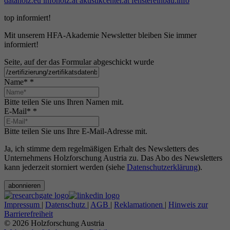
dataholz.eu
infoholz.at
akustikcenter.at
fenstereinbau.info
top informiert!
Mit unserem HFA-Akademie Newsletter bleiben Sie immer
informiert!
Seite, auf der das Formular abgeschickt wurde
Name*
*
Bitte teilen Sie uns Ihren Namen mit.
E-Mail*
*
Bitte teilen Sie uns Ihre E-Mail-Adresse mit.
Ja, ich stimme dem regelmäßigen Erhalt des Newsletters des
Unternehmens Holzforschung Austria zu. Das Abo des Newsletters
kann jederzeit storniert werden (siehe
Datenschutzerklärung
).
abonnieren
Impressum
|
Datenschutz
|
AGB
|
Reklamationen
|
Hinweis zur
Barrierefreiheit
© 2026 Holzforschung Austria