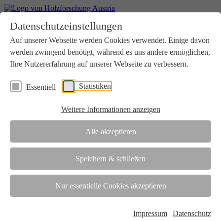
Home
Datenschutzeinstellungen
Aktuelles
Seminare
Auf unserer Webseite werden Cookies verwendet. Einige davon
Downloads
werden zwingend benötigt, während es uns andere ermöglichen,
Kontakt
Login
Ihre Nutzererfahrung auf unserer Webseite zu verbessern.
Über uns
Statistiken
Essentiell
Verein
Wir unterstützen die Interessen der Holzbranche in enger
Weitere Informationen anzeigen
Zusammenarbeit mit Wissenschaft und Wirtschaft.
Akkreditierung
Alle akzeptieren
Die Holzforschung Austria ist akkreditierte Prüf-, Inspektions- und
Zertifizierungsstelle.
Speichern & schließen
Team
Nur essentielle Cookies akzeptieren
Unsere gesamte Kompetenz ist in unseren Mitarbeiter:innen
gebündelt
Impressum
|
Datenschutz
Karriere und Gleichstellung