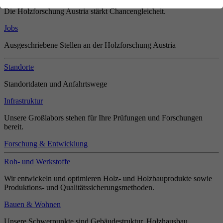
Die Holzforschung Austria stärkt Chancengleicheit.
Jobs
Ausgeschriebene Stellen an der Holzforschung Austria
Standorte
Standortdaten und Anfahrtswege
Infrastruktur
Unsere Großlabors stehen für Ihre Prüfungen und Forschungen
bereit.
Forschung & Entwicklung
Roh- und Werkstoffe
Wir entwickeln und optimieren Holz- und Holzbauprodukte sowie
Produktions- und Qualitätssicherungsmethoden.
Bauen & Wohnen
Unsere Schwerpunkte sind Gebäudestruktur, Holzhausbau,