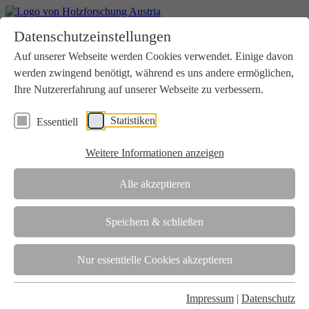
Home
Datenschutzeinstellungen
Aktuelles
Seminare
Auf unserer Webseite werden Cookies verwendet. Einige davon
Downloads
werden zwingend benötigt, während es uns andere ermöglichen,
Kontakt
Login
Ihre Nutzererfahrung auf unserer Webseite zu verbessern.
Über uns
Statistiken
Essentiell
Verein
Wir unterstützen die Interessen der Holzbranche in enger
Weitere Informationen anzeigen
Zusammenarbeit mit Wissenschaft und Wirtschaft.
Akkreditierung
Alle akzeptieren
Die Holzforschung Austria ist akkreditierte Prüf-, Inspektions- und
Zertifizierungsstelle.
Speichern & schließen
Team
Nur essentielle Cookies akzeptieren
Unsere gesamte Kompetenz ist in unseren Mitarbeiter:innen
gebündelt
Impressum
|
Datenschutz
Karriere und Gleichstellung