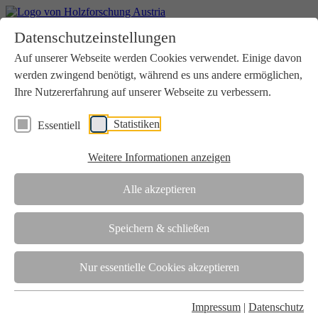
Home
Datenschutzeinstellungen
Aktuelles
Seminare
Auf unserer Webseite werden Cookies verwendet. Einige davon
Downloads
werden zwingend benötigt, während es uns andere ermöglichen,
Kontakt
Login
Ihre Nutzererfahrung auf unserer Webseite zu verbessern.
Über uns
Statistiken
Essentiell
Verein
Wir unterstützen die Interessen der Holzbranche in enger
Weitere Informationen anzeigen
Zusammenarbeit mit Wissenschaft und Wirtschaft.
Akkreditierung
Alle akzeptieren
Die Holzforschung Austria ist akkreditierte Prüf-, Inspektions- und
Zertifizierungsstelle.
Speichern & schließen
Team
Nur essentielle Cookies akzeptieren
Unsere gesamte Kompetenz ist in unseren Mitarbeiter:innen
gebündelt
Impressum
|
Datenschutz
Karriere und Gleichstellung