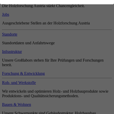
Die Holzforschung Austria stärkt Chancengleicheit.
Jobs
Ausgeschriebene Stellen an der Holzforschung Austria
Standorte
Standortdaten und Anfahrtswege
Infrastruktur
Unsere Großlabors stehen für Ihre Prüfungen und Forschungen
bereit.
Forschung & Entwicklung
Roh- und Werkstoffe
Wir entwickeln und optimieren Holz- und Holzbauprodukte sowie
Produktions- und Qualitätssicherungsmethoden.
Bauen & Wohnen
Unsere Schwerpunkte sind Gebäudestruktur, Holzhausbau,