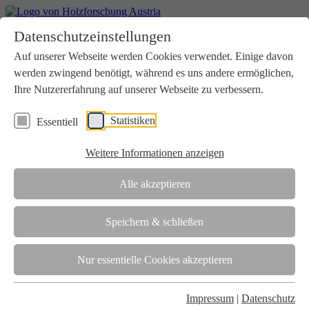
Home
Datenschutzeinstellungen
Aktuelles
Seminare
Auf unserer Webseite werden Cookies verwendet. Einige davon
Downloads
werden zwingend benötigt, während es uns andere ermöglichen,
Kontakt
Login
Ihre Nutzererfahrung auf unserer Webseite zu verbessern.
Über uns
Statistiken
Essentiell
Verein
Wir unterstützen die Interessen der Holzbranche in enger
Weitere Informationen anzeigen
Zusammenarbeit mit Wissenschaft und Wirtschaft.
Akkreditierung
Alle akzeptieren
Die Holzforschung Austria ist akkreditierte Prüf-, Inspektions- und
Zertifizierungsstelle.
Speichern & schließen
Team
Nur essentielle Cookies akzeptieren
Unsere gesamte Kompetenz ist in unseren Mitarbeiter:innen
gebündelt
Impressum
|
Datenschutz
Karriere und Gleichstellung