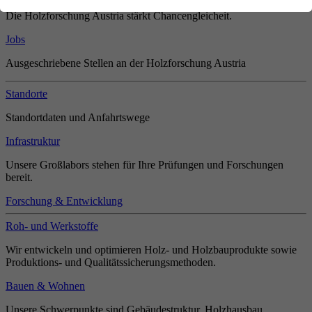
Die Holzforschung Austria stärkt Chancengleicheit.
Jobs
Ausgeschriebene Stellen an der Holzforschung Austria
Standorte
Standortdaten und Anfahrtswege
Infrastruktur
Unsere Großlabors stehen für Ihre Prüfungen und Forschungen
bereit.
Forschung & Entwicklung
Roh- und Werkstoffe
Wir entwickeln und optimieren Holz- und Holzbauprodukte sowie
Produktions- und Qualitätssicherungsmethoden.
Bauen & Wohnen
Unsere Schwerpunkte sind Gebäudestruktur, Holzhausbau,