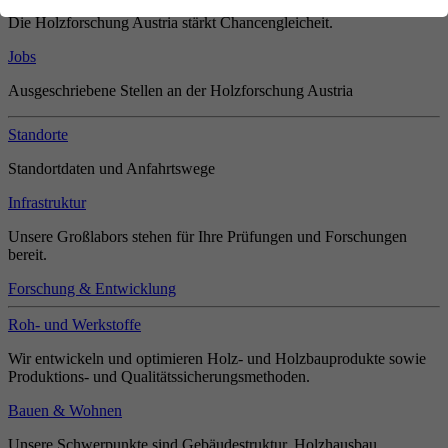
Die Holzforschung Austria stärkt Chancengleicheit.
Jobs
Ausgeschriebene Stellen an der Holzforschung Austria
Standorte
Standortdaten und Anfahrtswege
Infrastruktur
Unsere Großlabors stehen für Ihre Prüfungen und Forschungen
bereit.
Forschung & Entwicklung
Roh- und Werkstoffe
Wir entwickeln und optimieren Holz- und Holzbauprodukte sowie
Produktions- und Qualitätssicherungsmethoden.
Bauen & Wohnen
Unsere Schwerpunkte sind Gebäudestruktur, Holzhausbau,