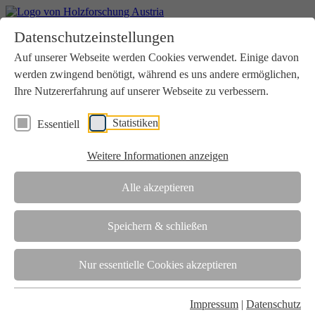
Home
Datenschutzeinstellungen
Aktuelles
Seminare
Auf unserer Webseite werden Cookies verwendet. Einige davon
Downloads
werden zwingend benötigt, während es uns andere ermöglichen,
Kontakt
Login
Ihre Nutzererfahrung auf unserer Webseite zu verbessern.
Über uns
Statistiken
Essentiell
Verein
Wir unterstützen die Interessen der Holzbranche in enger
Weitere Informationen anzeigen
Zusammenarbeit mit Wissenschaft und Wirtschaft.
Akkreditierung
Alle akzeptieren
Die Holzforschung Austria ist akkreditierte Prüf-, Inspektions- und
Zertifizierungsstelle.
Speichern & schließen
Team
Nur essentielle Cookies akzeptieren
Unsere gesamte Kompetenz ist in unseren Mitarbeiter:innen
gebündelt
Impressum
|
Datenschutz
Karriere und Gleichstellung