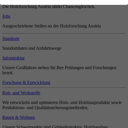
Die Holzforschung Austria stärkt Chancengleicheit.
Jobs
Ausgeschriebene Stellen an der Holzforschung Austria
Standorte
Standortdaten und Anfahrtswege
Infrastruktur
Unsere Großlabors stehen für Ihre Prüfungen und Forschungen
bereit.
Forschung & Entwicklung
Roh- und Werkstoffe
Wir entwickeln und optimieren Holz- und Holzbauprodukte sowie
Produktions- und Qualitätssicherungsmethoden.
Bauen & Wohnen
Unsere Schwerpunkte sind Gebäudestruktur, Holzhausbau,