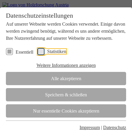
Home
Datenschutzeinstellungen
Aktuelles
Seminare
Auf unserer Webseite werden Cookies verwendet. Einige davon
Downloads
werden zwingend benötigt, während es uns andere ermöglichen,
Kontakt
Login
Ihre Nutzererfahrung auf unserer Webseite zu verbessern.
Über uns
Statistiken
Essentiell
Verein
Wir unterstützen die Interessen der Holzbranche in enger
Weitere Informationen anzeigen
Zusammenarbeit mit Wissenschaft und Wirtschaft.
Akkreditierung
Alle akzeptieren
Die Holzforschung Austria ist akkreditierte Prüf-, Inspektions- und
Zertifizierungsstelle.
Speichern & schließen
Team
Nur essentielle Cookies akzeptieren
Unsere gesamte Kompetenz ist in unseren Mitarbeiter:innen
gebündelt
Impressum
|
Datenschutz
Karriere und Gleichstellung