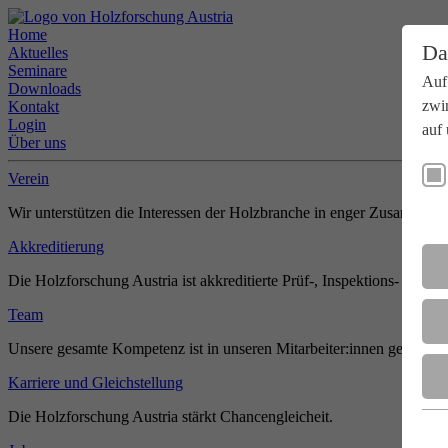
Home
Da
Aktuelles
Seminare
Auf
Downloads
zwi
Kontakt
Login
auf 
Über uns
Verein
Wir unterstützen die Interessen der Holzbranche in enger Zusammenar
Akkreditierung
Die Holzforschung Austria ist akkreditierte Prüf-, Inspektions- und Zer
Team
Unsere gesamte Kompetenz ist in unseren Mitarbeiter:innen gebündel
Karriere und Gleichstellung
Die Holzforschung Austria stärkt Chancengleicheit.