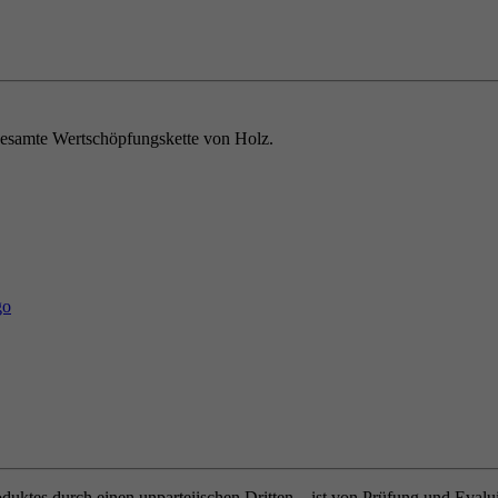
e gesamte Wertschöpfungskette von Holz.
oduktes durch einen unparteiischen Dritten – ist von Prüfung und Eval