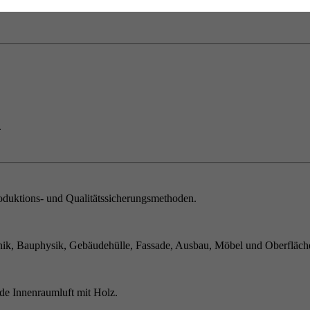
.
duktions- und Qualitätssicherungsmethoden.
ik, Bauphysik, Gebäudehülle, Fassade, Ausbau, Möbel und Oberfläch
de Innenraumluft mit Holz.