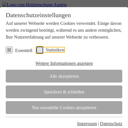
Home
Datenschutzeinstellungen
Aktuelles
Seminare
Auf unserer Webseite werden Cookies verwendet. Einige davon
Downloads
werden zwingend benötigt, während es uns andere ermöglichen,
Kontakt
Login
Ihre Nutzererfahrung auf unserer Webseite zu verbessern.
Über uns
Statistiken
Essentiell
Verein
Wir unterstützen die Interessen der Holzbranche in enger
Weitere Informationen anzeigen
Zusammenarbeit mit Wissenschaft und Wirtschaft.
Akkreditierung
Alle akzeptieren
Die Holzforschung Austria ist akkreditierte Prüf-, Inspektions- und
Zertifizierungsstelle.
Speichern & schließen
Team
Nur essentielle Cookies akzeptieren
Unsere gesamte Kompetenz ist in unseren Mitarbeiter:innen
gebündelt
Impressum
|
Datenschutz
Karriere und Gleichstellung