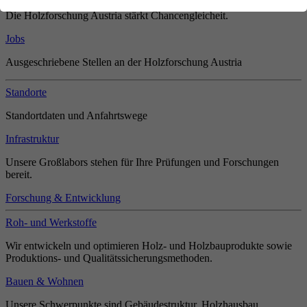
Die Holzforschung Austria stärkt Chancengleicheit.
Jobs
Ausgeschriebene Stellen an der Holzforschung Austria
Standorte
Standortdaten und Anfahrtswege
Infrastruktur
Unsere Großlabors stehen für Ihre Prüfungen und Forschungen
bereit.
Forschung & Entwicklung
Roh- und Werkstoffe
Wir entwickeln und optimieren Holz- und Holzbauprodukte sowie
Produktions- und Qualitätssicherungsmethoden.
Bauen & Wohnen
Unsere Schwerpunkte sind Gebäudestruktur, Holzhausbau,