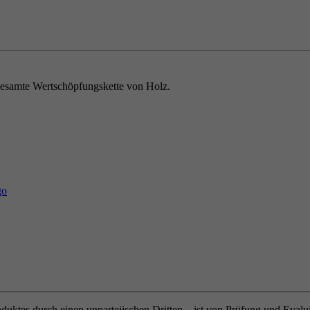
e gesamte Wertschöpfungskette von Holz.
oduktes durch einen unparteiischen Dritten – ist von Prüfung und Eval