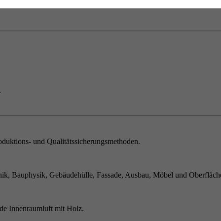
.
duktions- und Qualitätssicherungsmethoden.
ik, Bauphysik, Gebäudehülle, Fassade, Ausbau, Möbel und Oberfläch
de Innenraumluft mit Holz.