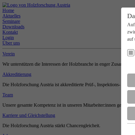
Home
Da
Aktuelles
Seminare
Auf
Downloads
zwi
Kontakt
Login
auf 
Über uns
Verein
Wir unterstützen die Interessen der Holzbranche in enger Zusammenar
Akkreditierung
Die Holzforschung Austria ist akkreditierte Prüf-, Inspektions- und Zer
Team
Unsere gesamte Kompetenz ist in unseren Mitarbeiter:innen gebündel
Karriere und Gleichstellung
Die Holzforschung Austria stärkt Chancengleicheit.