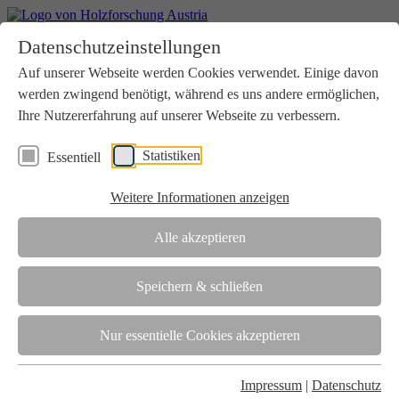
Home
Datenschutzeinstellungen
Aktuelles
Seminare
Auf unserer Webseite werden Cookies verwendet. Einige davon
Downloads
werden zwingend benötigt, während es uns andere ermöglichen,
Kontakt
Login
Ihre Nutzererfahrung auf unserer Webseite zu verbessern.
Über uns
Statistiken
Essentiell
Verein
Wir unterstützen die Interessen der Holzbranche in enger
Weitere Informationen anzeigen
Zusammenarbeit mit Wissenschaft und Wirtschaft.
Akkreditierung
Alle akzeptieren
Die Holzforschung Austria ist akkreditierte Prüf-, Inspektions- und
Zertifizierungsstelle.
Speichern & schließen
Team
Nur essentielle Cookies akzeptieren
Unsere gesamte Kompetenz ist in unseren Mitarbeiter:innen
gebündelt
Impressum
|
Datenschutz
Karriere und Gleichstellung