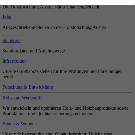
Die Holzforschung Austria stärkt Chancengleicheit.
Jobs
Ausgeschriebene Stellen an der Holzforschung Austria
Standorte
Standortdaten und Anfahrtswege
Infrastruktur
Unsere Großlabors stehen für Ihre Prüfungen und Forschungen
bereit.
Forschung & Entwicklung
Roh- und Werkstoffe
Wir entwickeln und optimieren Holz- und Holzbauprodukte sowie
Produktions- und Qualitätssicherungsmethoden.
Bauen & Wohnen
Unsere Schwerpunkte sind Gebäudestruktur, Holzhausbau,