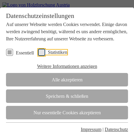
Home
Datenschutzeinstellungen
Aktuelles
Seminare
Auf unserer Webseite werden Cookies verwendet. Einige davon
Downloads
werden zwingend benötigt, während es uns andere ermöglichen,
Kontakt
Login
Ihre Nutzererfahrung auf unserer Webseite zu verbessern.
Über uns
Statistiken
Essentiell
Verein
Wir unterstützen die Interessen der Holzbranche in enger
Weitere Informationen anzeigen
Zusammenarbeit mit Wissenschaft und Wirtschaft.
Akkreditierung
Alle akzeptieren
Die Holzforschung Austria ist akkreditierte Prüf-, Inspektions- und
Zertifizierungsstelle.
Speichern & schließen
Team
Nur essentielle Cookies akzeptieren
Unsere gesamte Kompetenz ist in unseren Mitarbeiter:innen
gebündelt
Impressum
|
Datenschutz
Karriere und Gleichstellung