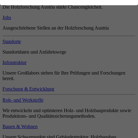
Die Holzforschung Austria stärkt Chancengleicheit.
Jobs
Ausgeschriebene Stellen an der Holzforschung Austria
Standorte
Standortdaten und Anfahrtswege
Infrastruktur
Unsere Großlabors stehen für Ihre Prüfungen und Forschungen
bereit.
Forschung & Entwicklung
Roh- und Werkstoffe
Wir entwickeln und optimieren Holz- und Holzbauprodukte sowie
Produktions- und Qualitätssicherungsmethoden.
Bauen & Wohnen
Unsere Schwerpunkte sind Gebäudestruktur, Holzhausbau,