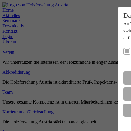
Home
Da
Aktuelles
Seminare
Auf
Downloads
zwi
Kontakt
Login
auf 
Über uns
Verein
Wir unterstützen die Interessen der Holzbranche in enger Zusammenar
Akkreditierung
Die Holzforschung Austria ist akkreditierte Prüf-, Inspektions- und Zer
Team
Unsere gesamte Kompetenz ist in unseren Mitarbeiter:innen gebündel
Karriere und Gleichstellung
Die Holzforschung Austria stärkt Chancengleicheit.