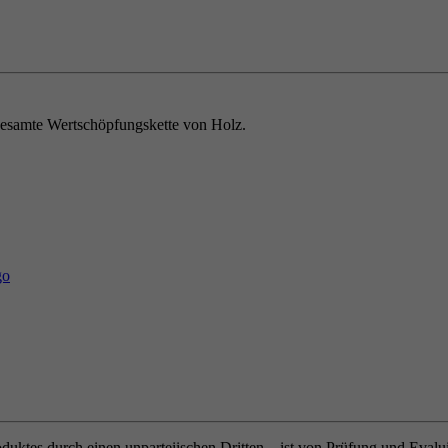
e gesamte Wertschöpfungskette von Holz.
oduktes durch einen unparteiischen Dritten – ist von Prüfung und Eval