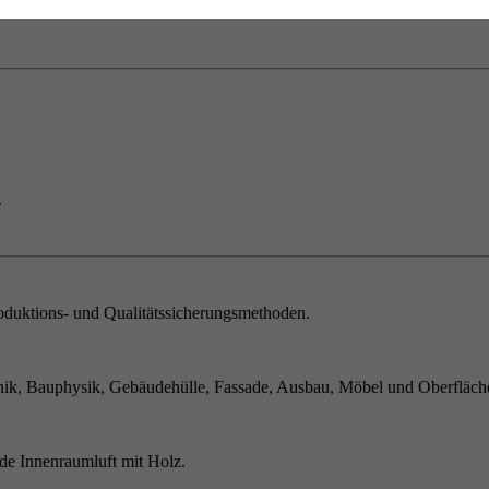
.
duktions- und Qualitätssicherungsmethoden.
ik, Bauphysik, Gebäudehülle, Fassade, Ausbau, Möbel und Oberfläch
de Innenraumluft mit Holz.