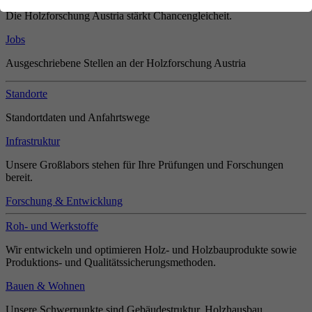
Die Holzforschung Austria stärkt Chancengleicheit.
Jobs
Ausgeschriebene Stellen an der Holzforschung Austria
Standorte
Standortdaten und Anfahrtswege
Infrastruktur
Unsere Großlabors stehen für Ihre Prüfungen und Forschungen
bereit.
Forschung & Entwicklung
Roh- und Werkstoffe
Wir entwickeln und optimieren Holz- und Holzbauprodukte sowie
Produktions- und Qualitätssicherungsmethoden.
Bauen & Wohnen
Unsere Schwerpunkte sind Gebäudestruktur, Holzhausbau,