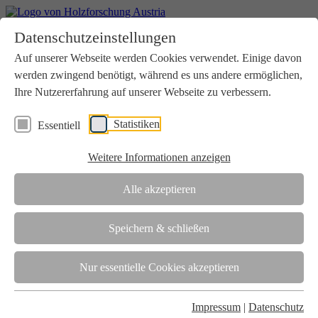
Home
Datenschutzeinstellungen
Aktuelles
Seminare
Auf unserer Webseite werden Cookies verwendet. Einige davon
Downloads
werden zwingend benötigt, während es uns andere ermöglichen,
Kontakt
Login
Ihre Nutzererfahrung auf unserer Webseite zu verbessern.
Über uns
Statistiken
Essentiell
Verein
Wir unterstützen die Interessen der Holzbranche in enger
Weitere Informationen anzeigen
Zusammenarbeit mit Wissenschaft und Wirtschaft.
Akkreditierung
Alle akzeptieren
Die Holzforschung Austria ist akkreditierte Prüf-, Inspektions- und
Zertifizierungsstelle.
Speichern & schließen
Team
Nur essentielle Cookies akzeptieren
Unsere gesamte Kompetenz ist in unseren Mitarbeiter:innen
gebündelt
Impressum
|
Datenschutz
Karriere und Gleichstellung