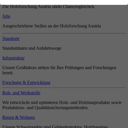
Die Holzforschung Austria stärkt Chancengleicheit.
Jobs
Ausgeschriebene Stellen an der Holzforschung Austria
Standorte
Standortdaten und Anfahrtswege
Infrastruktur
Unsere Großlabors stehen für Ihre Prüfungen und Forschungen
bereit.
Forschung & Entwicklung
Roh- und Werkstoffe
Wir entwickeln und optimieren Holz- und Holzbauprodukte sowie
Produktions- und Qualitätssicherungsmethoden.
Bauen & Wohnen
Unsere Schwerpunkte sind Gebäudestruktur, Holzhausbau,