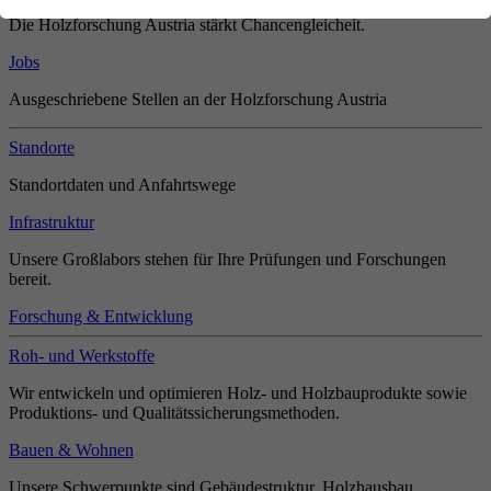
Die Holzforschung Austria stärkt Chancengleicheit.
Jobs
Ausgeschriebene Stellen an der Holzforschung Austria
Standorte
Standortdaten und Anfahrtswege
Infrastruktur
Unsere Großlabors stehen für Ihre Prüfungen und Forschungen
bereit.
Forschung & Entwicklung
Roh- und Werkstoffe
Wir entwickeln und optimieren Holz- und Holzbauprodukte sowie
Produktions- und Qualitätssicherungsmethoden.
Bauen & Wohnen
Unsere Schwerpunkte sind Gebäudestruktur, Holzhausbau,