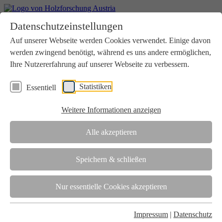
Home
Datenschutzeinstellungen
Aktuelles
Seminare
Auf unserer Webseite werden Cookies verwendet. Einige davon
Downloads
werden zwingend benötigt, während es uns andere ermöglichen,
Kontakt
Login
Ihre Nutzererfahrung auf unserer Webseite zu verbessern.
Über uns
Statistiken
Essentiell
Verein
Wir unterstützen die Interessen der Holzbranche in enger
Weitere Informationen anzeigen
Zusammenarbeit mit Wissenschaft und Wirtschaft.
Akkreditierung
Alle akzeptieren
Die Holzforschung Austria ist akkreditierte Prüf-, Inspektions- und
Zertifizierungsstelle.
Speichern & schließen
Team
Nur essentielle Cookies akzeptieren
Unsere gesamte Kompetenz ist in unseren Mitarbeiter:innen
gebündelt
Impressum
|
Datenschutz
Karriere und Gleichstellung