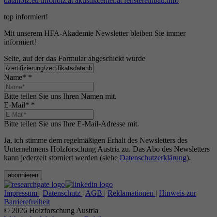
dataholz.eu
infoholz.at
akustikcenter.at
fenstereinbau.info
top informiert!
Mit unserem HFA-Akademie Newsletter bleiben Sie immer
informiert!
Seite, auf der das Formular abgeschickt wurde
Name*
*
Bitte teilen Sie uns Ihren Namen mit.
E-Mail*
*
Bitte teilen Sie uns Ihre E-Mail-Adresse mit.
Ja, ich stimme dem regelmäßigen Erhalt des Newsletters des
Unternehmens Holzforschung Austria zu. Das Abo des Newsletters
kann jederzeit storniert werden (siehe
Datenschutzerklärung
).
abonnieren
Impressum
|
Datenschutz
|
AGB
|
Reklamationen
|
Hinweis zur
Barrierefreiheit
© 2026 Holzforschung Austria