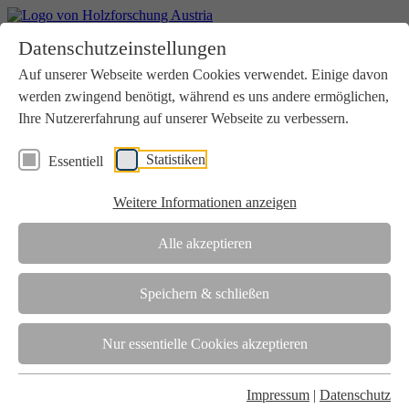
Home
Datenschutzeinstellungen
Aktuelles
Seminare
Auf unserer Webseite werden Cookies verwendet. Einige davon
Downloads
werden zwingend benötigt, während es uns andere ermöglichen,
Kontakt
Login
Ihre Nutzererfahrung auf unserer Webseite zu verbessern.
Über uns
Statistiken
Essentiell
Verein
Wir unterstützen die Interessen der Holzbranche in enger
Weitere Informationen anzeigen
Zusammenarbeit mit Wissenschaft und Wirtschaft.
Akkreditierung
Alle akzeptieren
Die Holzforschung Austria ist akkreditierte Prüf-, Inspektions- und
Zertifizierungsstelle.
Speichern & schließen
Team
Nur essentielle Cookies akzeptieren
Unsere gesamte Kompetenz ist in unseren Mitarbeiter:innen
gebündelt
Impressum
|
Datenschutz
Karriere und Gleichstellung