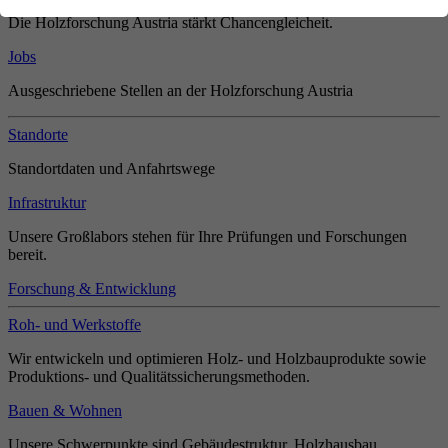
Die Holzforschung Austria stärkt Chancengleicheit.
Jobs
Ausgeschriebene Stellen an der Holzforschung Austria
Standorte
Standortdaten und Anfahrtswege
Infrastruktur
Unsere Großlabors stehen für Ihre Prüfungen und Forschungen
bereit.
Forschung & Entwicklung
Roh- und Werkstoffe
Wir entwickeln und optimieren Holz- und Holzbauprodukte sowie
Produktions- und Qualitätssicherungsmethoden.
Bauen & Wohnen
Unsere Schwerpunkte sind Gebäudestruktur, Holzhausbau,