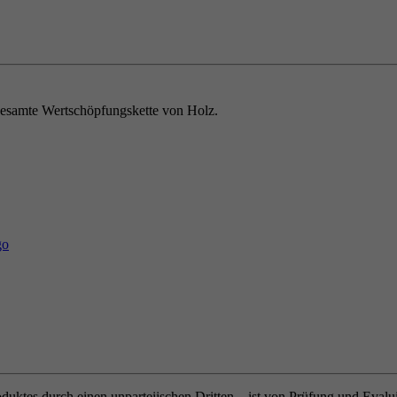
e gesamte Wertschöpfungskette von Holz.
oduktes durch einen unparteiischen Dritten – ist von Prüfung und Eval