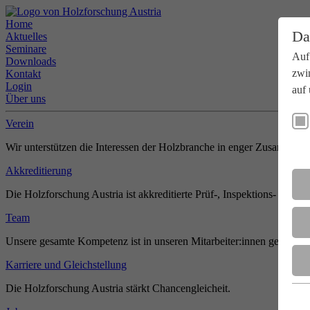
Home
Da
Aktuelles
Seminare
Auf
Downloads
zwi
Kontakt
Login
auf 
Über uns
Verein
Wir unterstützen die Interessen der Holzbranche in enger Zusammenar
Akkreditierung
Die Holzforschung Austria ist akkreditierte Prüf-, Inspektions- und Zer
Team
Unsere gesamte Kompetenz ist in unseren Mitarbeiter:innen gebündel
Karriere und Gleichstellung
Die Holzforschung Austria stärkt Chancengleicheit.