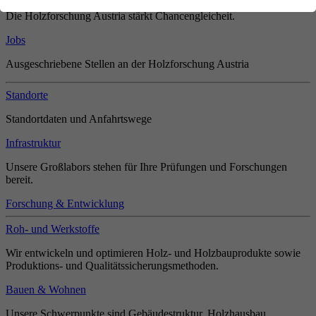
Die Holzforschung Austria stärkt Chancengleicheit.
Jobs
Ausgeschriebene Stellen an der Holzforschung Austria
Standorte
Standortdaten und Anfahrtswege
Infrastruktur
Unsere Großlabors stehen für Ihre Prüfungen und Forschungen
bereit.
Forschung & Entwicklung
Roh- und Werkstoffe
Wir entwickeln und optimieren Holz- und Holzbauprodukte sowie
Produktions- und Qualitätssicherungsmethoden.
Bauen & Wohnen
Unsere Schwerpunkte sind Gebäudestruktur, Holzhausbau,