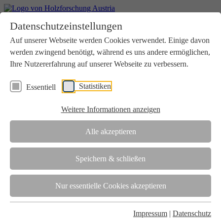
Home
Datenschutzeinstellungen
Aktuelles
Seminare
Auf unserer Webseite werden Cookies verwendet. Einige davon
Downloads
werden zwingend benötigt, während es uns andere ermöglichen,
Kontakt
Login
Ihre Nutzererfahrung auf unserer Webseite zu verbessern.
Über uns
Statistiken
Essentiell
Verein
Wir unterstützen die Interessen der Holzbranche in enger
Weitere Informationen anzeigen
Zusammenarbeit mit Wissenschaft und Wirtschaft.
Akkreditierung
Alle akzeptieren
Die Holzforschung Austria ist akkreditierte Prüf-, Inspektions- und
Zertifizierungsstelle.
Speichern & schließen
Team
Nur essentielle Cookies akzeptieren
Unsere gesamte Kompetenz ist in unseren Mitarbeiter:innen
gebündelt
Impressum
|
Datenschutz
Karriere und Gleichstellung