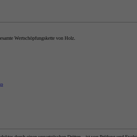
e gesamte Wertschöpfungskette von Holz.
oduktes durch einen unparteiischen Dritten – ist von Prüfung und Eval