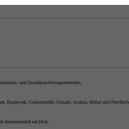
.
duktions- und Qualitätssicherungsmethoden.
ik, Bauphysik, Gebäudehülle, Fassade, Ausbau, Möbel und Oberfläch
de Innenraumluft mit Holz.