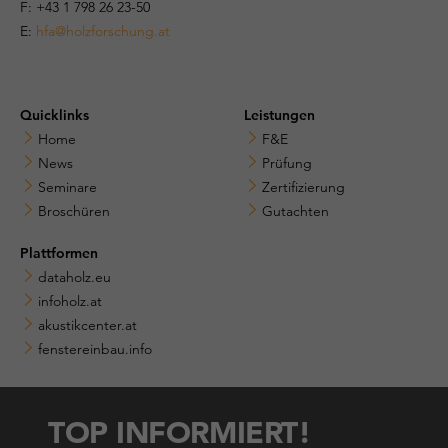
​​F: +43 1 798 26 23-50
E:
hfa@holzforschung.at
Quicklinks
Leistungen
Home
F&E
News
Prüfung
Seminare
Zertifizierung
Broschüren
Gutachten
Plattformen
dataholz.eu
infoholz.at
akustikcenter.at
fenstereinbau.info
TOP INFORMIERT!