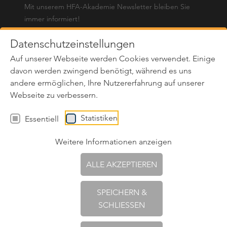
Mit unserem HFA-Akademie Newsletter bleiben Sie
immer informiert!
Name*
*
Datenschutzeinstellungen
Auf unserer Webseite werden Cookies verwendet. Einige
E-Mail*
*
davon werden zwingend benötigt, während es uns
andere ermöglichen, Ihre Nutzererfahrung auf unserer
Ja, ich stimme dem regelmäßigen Erhalt des
Webseite zu verbessern.
Newsletters des Unternehmens Holzforschung Austria
zu. Das Abo des Newsletters kann jederzeit storniert
Statistiken
Essentiell
werden (siehe
Datenschutzerklärung
).
Weitere Informationen anzeigen
ABONNIEREN
ALLE AKZEPTIEREN
SPEICHERN &
SCHLIESSEN