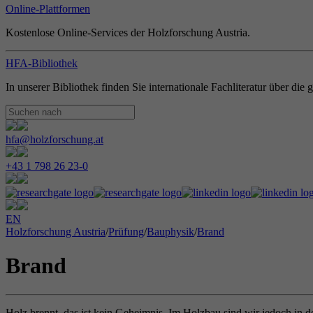
Online-Plattformen
Kostenlose Online-Services der Holzforschung Austria.
HFA-Bibliothek
In unserer Bibliothek finden Sie internationale Fachliteratur über di
hfa@holzforschung.at
+43 1 798 26 23-0
EN
Holzforschung Austria
/
Prüfung
/
Bauphysik
/
Brand
Brand
Holz brennt, das ist kein Geheimnis. Im Holzbau sind wir jedoch in