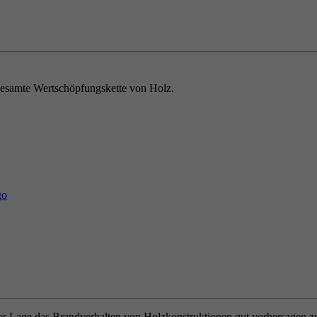
e gesamte Wertschöpfungskette von Holz.
 der Lage das Brandverhalten von Holzkonstruktionen gut vorhersagen 