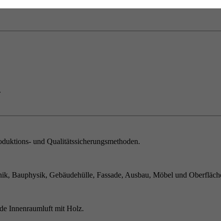
.
duktions- und Qualitätssicherungsmethoden.
ik, Bauphysik, Gebäudehülle, Fassade, Ausbau, Möbel und Oberfläch
de Innenraumluft mit Holz.