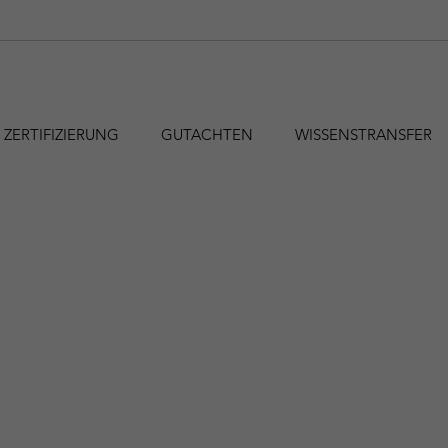
ZERTIFIZIERUNG
GUTACHTEN
WISSENSTRANSFER
hfa@holzforschung.at
+43 1 798 26 23-0
EN