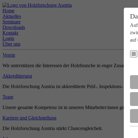
Home
Da
Aktuelles
Seminare
Auf
Downloads
zwi
Kontakt
Login
auf 
Über uns
Verein
Wir unterstützen die Interessen der Holzbranche in enger Zusammenar
Akkreditierung
Die Holzforschung Austria ist akkreditierte Prüf-, Inspektions- und Zer
Team
Unsere gesamte Kompetenz ist in unseren Mitarbeiter:innen gebündel
Karriere und Gleichstellung
Die Holzforschung Austria stärkt Chancengleicheit.