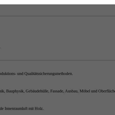
.
duktions- und Qualitätssicherungsmethoden.
ik, Bauphysik, Gebäudehülle, Fassade, Ausbau, Möbel und Oberfläch
de Innenraumluft mit Holz.