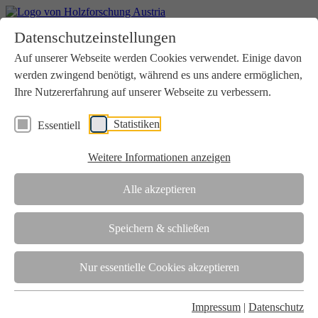
Home
Datenschutzeinstellungen
Aktuelles
Seminare
Auf unserer Webseite werden Cookies verwendet. Einige davon
Downloads
werden zwingend benötigt, während es uns andere ermöglichen,
Kontakt
Login
Ihre Nutzererfahrung auf unserer Webseite zu verbessern.
Über uns
Statistiken
Essentiell
Verein
Wir unterstützen die Interessen der Holzbranche in enger
Weitere Informationen anzeigen
Zusammenarbeit mit Wissenschaft und Wirtschaft.
Akkreditierung
Alle akzeptieren
Die Holzforschung Austria ist akkreditierte Prüf-, Inspektions- und
Zertifizierungsstelle.
Speichern & schließen
Team
Nur essentielle Cookies akzeptieren
Unsere gesamte Kompetenz ist in unseren Mitarbeiter:innen
gebündelt
Impressum
|
Datenschutz
Karriere und Gleichstellung