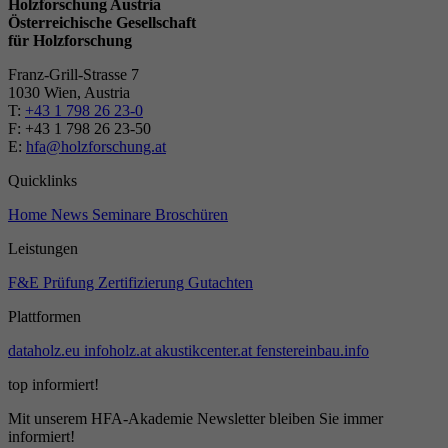
Holzforschung Austria
Österreichische Gesellschaft
für Holzforschung
Franz-Grill-Strasse 7
1030 Wien, Austria
T:
+43 1 798 26 23-0
​​F: +43 1 798 26 23-50
E:
hfa@holzforschung.at
Quicklinks
Home
News
Seminare
Broschüren
Leistungen
F&E
Prüfung
Zertifizierung
Gutachten
Plattformen
dataholz.eu
infoholz.at
akustikcenter.at
fenstereinbau.info
top informiert!
Mit unserem HFA-Akademie Newsletter bleiben Sie immer
informiert!