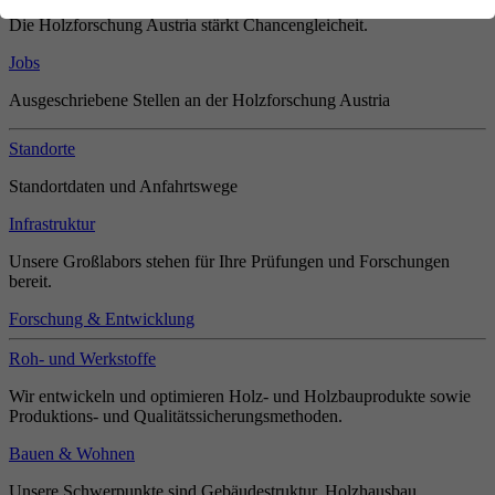
Die Holzforschung Austria stärkt Chancengleicheit.
Jobs
Ausgeschriebene Stellen an der Holzforschung Austria
Standorte
Standortdaten und Anfahrtswege
Infrastruktur
Unsere Großlabors stehen für Ihre Prüfungen und Forschungen
bereit.
Forschung & Entwicklung
Roh- und Werkstoffe
Wir entwickeln und optimieren Holz- und Holzbauprodukte sowie
Produktions- und Qualitätssicherungsmethoden.
Bauen & Wohnen
Unsere Schwerpunkte sind Gebäudestruktur, Holzhausbau,