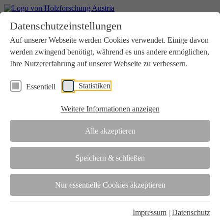
Home
Datenschutzeinstellungen
Aktuelles
Seminare
Auf unserer Webseite werden Cookies verwendet. Einige davon
Downloads
werden zwingend benötigt, während es uns andere ermöglichen,
Kontakt
Login
Ihre Nutzererfahrung auf unserer Webseite zu verbessern.
Über uns
Statistiken
Essentiell
Verein
Wir unterstützen die Interessen der Holzbranche in enger
Weitere Informationen anzeigen
Zusammenarbeit mit Wissenschaft und Wirtschaft.
Akkreditierung
Alle akzeptieren
Die Holzforschung Austria ist akkreditierte Prüf-, Inspektions- und
Zertifizierungsstelle.
Speichern & schließen
Team
Nur essentielle Cookies akzeptieren
Unsere gesamte Kompetenz ist in unseren Mitarbeiter:innen
gebündelt
Impressum
|
Datenschutz
Karriere und Gleichstellung