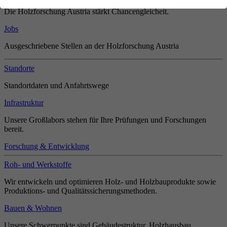
Die Holzforschung Austria stärkt Chancengleicheit.
Jobs
Ausgeschriebene Stellen an der Holzforschung Austria
Standorte
Standortdaten und Anfahrtswege
Infrastruktur
Unsere Großlabors stehen für Ihre Prüfungen und Forschungen
bereit.
Forschung & Entwicklung
Roh- und Werkstoffe
Wir entwickeln und optimieren Holz- und Holzbauprodukte sowie
Produktions- und Qualitätssicherungsmethoden.
Bauen & Wohnen
Unsere Schwerpunkte sind Gebäudestruktur, Holzhausbau,