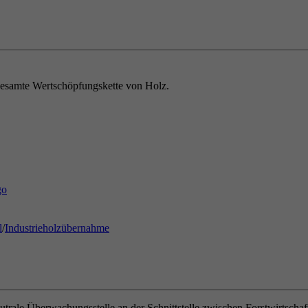
e gesamte Wertschöpfungskette von Holz.
l
/
Industrieholzübernahme
rale Überwachungsstelle an der Schnittstelle zwischen Forstwirtschaft,