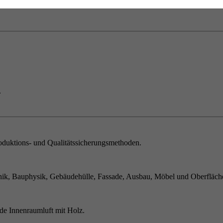
.
duktions- und Qualitätssicherungsmethoden.
ik, Bauphysik, Gebäudehülle, Fassade, Ausbau, Möbel und Oberfläch
de Innenraumluft mit Holz.