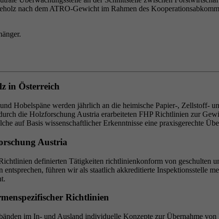
strieholz nach dem ATRO-Gewicht im Rahmen des Kooperationsabkommen
z in Österreich
nd Hobelspäne werden jährlich an die heimische Papier-, Zellstoff- und
durch die Holzforschung Austria erarbeiteten FHP Richtlinien zur Ge
he auf Basis wissenschaftlicher Erkenntnisse eine praxisgerechte Übe
orschung Austria
Richtlinien definierten Tätigkeiten richtlinienkonform von geschulten 
entsprechen, führen wir als staatlich akkreditierte Inspektionsstelle
t.
menspezifischer Richtlinien
nden im In- und Ausland individuelle Konzepte zur Übernahme von In