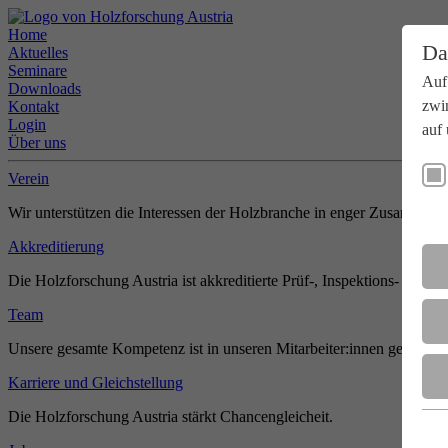
Home
Da
Aktuelles
Seminare
Auf
Downloads
zwi
Kontakt
Login
auf 
Über uns
Verein
Wir unterstützen die Interessen der Holzbranche in enger Zusammenar
Akkreditierung
Die Holzforschung Austria ist akkreditierte Prüf-, Inspektions- und Zer
Team
Unsere gesamte Kompetenz ist in unseren Mitarbeiter:innen gebündel
Karriere und Gleichstellung
Die Holzforschung Austria stärkt Chancengleicheit.