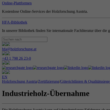
Online-Plattformen
Kostenlose Online-Services der Holzforschung Austria.
HFA-Bibliothek
In unserer Bibliothek finden Sie internationale Fachliteratur über di
hfa@holzforschung.at
+43 1 798 26 23-0
EN
Holzforschung Austria
/
Zertifizierung
/
Güterichtlinien & Qualitätssiege
Industrieholz-Übernahme
Die Holzforschung Austria kann auf jahrzehntelange Erfahrung als neut