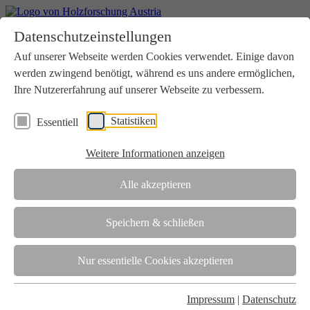
Home
Datenschutzeinstellungen
Aktuelles
Seminare
Auf unserer Webseite werden Cookies verwendet. Einige davon
Downloads
werden zwingend benötigt, während es uns andere ermöglichen,
Kontakt
Login
Ihre Nutzererfahrung auf unserer Webseite zu verbessern.
Über uns
Statistiken
Essentiell
Verein
Wir unterstützen die Interessen der Holzbranche in enger
Weitere Informationen anzeigen
Zusammenarbeit mit Wissenschaft und Wirtschaft.
Akkreditierung
Alle akzeptieren
Die Holzforschung Austria ist akkreditierte Prüf-, Inspektions- und
Zertifizierungsstelle.
Speichern & schließen
Team
Nur essentielle Cookies akzeptieren
Unsere gesamte Kompetenz ist in unseren Mitarbeiter:innen
gebündelt
Impressum
|
Datenschutz
Karriere und Gleichstellung