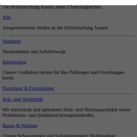
Die Holzforschung Austria stärkt Chancengleicheit.
Jobs
Ausgeschriebene Stellen an der Holzforschung Austria
Standorte
Standortdaten und Anfahrtswege
Infrastruktur
Unsere Großlabors stehen für Ihre Prüfungen und Forschungen
bereit.
Forschung & Entwicklung
Roh- und Werkstoffe
Wir entwickeln und optimieren Holz- und Holzbauprodukte sowie
Produktions- und Qualitätssicherungsmethoden.
Bauen & Wohnen
Unsere Schwerpunkte sind Gebäudestruktur, Holzhausbau,