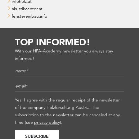
infoholz.at
akustikcenter.at
fenstereinbau.info
TOP INFORMED!
With our HFA-Academy newsletter you always stay
informed!
Name*
*
E-Mail*
*
Yes, I agree with the regular receipt of the newsletter
of the company Holzforschung Austria. The
subscription to the newsletter can be canceled at any
time (see
privacy policy
).
SUBSCRIBE